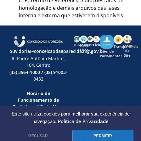
ETP, Termo de Referência, cotações, atas de
homologação e demais arquivos das fases
interna e externa que estiverem disponíveis.
Ouvidoria
Leis
Licitações
Nota
Mapa
Transparência
Fiscal
ouvidoria@conceicaodaaparecida.mg.gov.br
do
Emenda
Site
Parlamentar
R. Padre Antônio Martins,
104, Centro
(35) 3564-1000
/
(35) 91003-
8432
Horário de
Funcionamento da
Prefeitura:
07h às 11h e
das 12h30 às 16h
Este site utiliza cookies para melhorar sua experiência de
Política de Privacidade
navegação.
Política de Privacidade
|
LGPD
|
Carta de Serviço
RECUSAR
PERMITIR