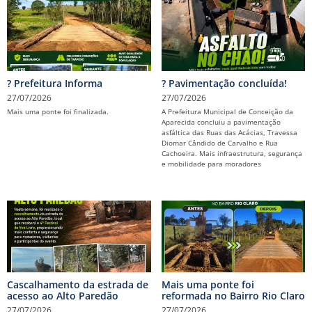
? Prefeitura Informa
? Pavimentação concluída!
27/07/2026
27/07/2026
Mais uma ponte foi finalizada.
A Prefeitura Municipal de Conceição da
Aparecida concluiu a pavimentação
asfáltica das Ruas das Acácias, Travessa
Diomar Cândido de Carvalho e Rua
Cachoeira. Mais infraestrutura, segurança
e mobilidade para moradores
Cascalhamento da estrada de
Mais uma ponte foi
acesso ao Alto Paredão
reformada no Bairro Rio Claro
27/07/2026
27/07/2026