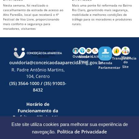
Nesta semana, foi realizado o
Mais uma ponte foi reformada no Bairro
cascalhamento da estrada de acesso ao
Rio Claro, garantindo mais segurança,
Alto Paredão, local que receberá o 4º
mobilidade e melhores condições de
Festival de Voo Livre, proporcionando
tráfego para os moradores e produtores
mais conforto e segurança para
rurais.
moradores, visitantes
Ouvidoria
Leis
Licitações
Nota
Mapa
Transparência
Fiscal
ouvidoria@conceicaodaaparecida.mg.gov.br
do
Emenda
Site
Parlamentar
R. Padre Antônio Martins,
104, Centro
(35) 3564-1000
/
(35) 91003-
8432
Horário de
Funcionamento da
Prefeitura:
07h às 11h e
das 12h30 às 16h
Este site utiliza cookies para melhorar sua experiência de
Política de Privacidade
navegação.