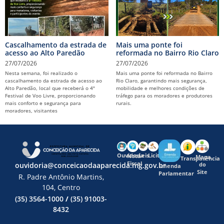
Cascalhamento da estrada de
Mais uma ponte foi
acesso ao Alto Paredão
reformada no Bairro Rio Claro
27/07/2026
27/07/2026
Nesta semana, foi realizado o
Mais uma ponte foi reformada no Bairro
cascalhamento da estrada de acesso ao
Rio Claro, garantindo mais segurança,
Alto Paredão, local que receberá o 4º
mobilidade e melhores condições de
Festival de Voo Livre, proporcionando
tráfego para os moradores e produtores
mais conforto e segurança para
rurais.
moradores, visitantes
Ouvidoria
Leis
Licitações
Nota
Mapa
Transparência
Fiscal
ouvidoria@conceicaodaaparecida.mg.gov.br
do
Emenda
Site
Parlamentar
R. Padre Antônio Martins,
104, Centro
(35) 3564-1000
/
(35) 91003-
8432