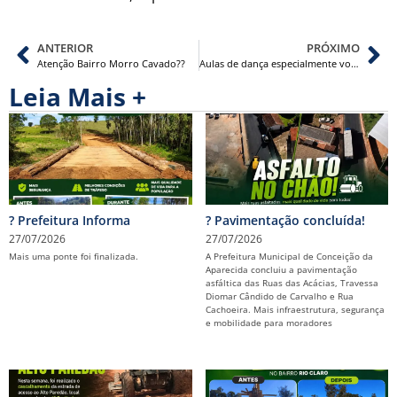
ANTERIOR
PRÓXIMO
Atenção Bairro Morro Cavado??
Aulas de dança especialmente voltadas para mulheres!
Leia Mais +
? Prefeitura Informa
? Pavimentação concluída!
27/07/2026
27/07/2026
Mais uma ponte foi finalizada.
A Prefeitura Municipal de Conceição da
Aparecida concluiu a pavimentação
asfáltica das Ruas das Acácias, Travessa
Diomar Cândido de Carvalho e Rua
Cachoeira. Mais infraestrutura, segurança
e mobilidade para moradores