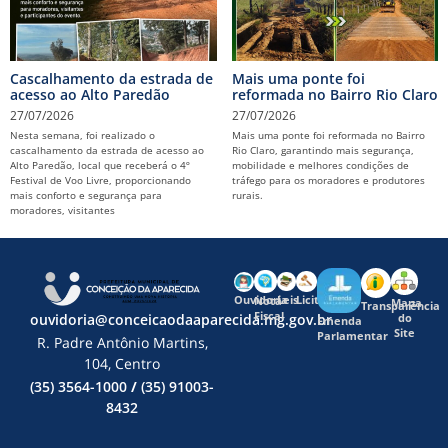
Cascalhamento da estrada de
Mais uma ponte foi
acesso ao Alto Paredão
reformada no Bairro Rio Claro
27/07/2026
27/07/2026
Nesta semana, foi realizado o
Mais uma ponte foi reformada no Bairro
cascalhamento da estrada de acesso ao
Rio Claro, garantindo mais segurança,
Alto Paredão, local que receberá o 4º
mobilidade e melhores condições de
Festival de Voo Livre, proporcionando
tráfego para os moradores e produtores
mais conforto e segurança para
rurais.
moradores, visitantes
Ouvidoria
Leis
Licitações
Nota
Mapa
Transparência
Fiscal
ouvidoria@conceicaodaaparecida.mg.gov.br
do
Emenda
Site
Parlamentar
R. Padre Antônio Martins,
104, Centro
(35) 3564-1000
/
(35) 91003-
8432