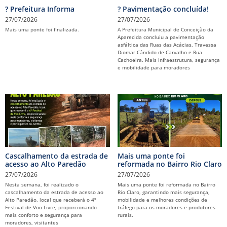
? Prefeitura Informa
? Pavimentação concluída!
27/07/2026
27/07/2026
Mais uma ponte foi finalizada.
A Prefeitura Municipal de Conceição da
Aparecida concluiu a pavimentação
asfáltica das Ruas das Acácias, Travessa
Diomar Cândido de Carvalho e Rua
Cachoeira. Mais infraestrutura, segurança
e mobilidade para moradores
Cascalhamento da estrada de
Mais uma ponte foi
acesso ao Alto Paredão
reformada no Bairro Rio Claro
27/07/2026
27/07/2026
Nesta semana, foi realizado o
Mais uma ponte foi reformada no Bairro
cascalhamento da estrada de acesso ao
Rio Claro, garantindo mais segurança,
Alto Paredão, local que receberá o 4º
mobilidade e melhores condições de
Festival de Voo Livre, proporcionando
tráfego para os moradores e produtores
mais conforto e segurança para
rurais.
moradores, visitantes