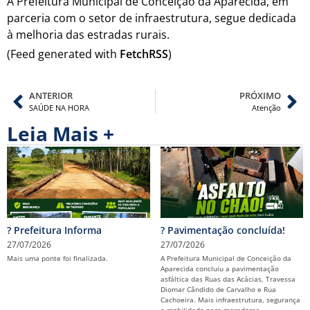
A Prefeitura Municipal de Conceição da Aparecida, em
parceria com o setor de infraestrutura, segue dedicada
à melhoria das estradas rurais.
(Feed generated with
FetchRSS
)
ANTERIOR
PRÓXIMO
SAÚDE NA HORA
Atenção
Leia Mais +
? Prefeitura Informa
? Pavimentação concluída!
27/07/2026
27/07/2026
Mais uma ponte foi finalizada.
A Prefeitura Municipal de Conceição da
Aparecida concluiu a pavimentação
asfáltica das Ruas das Acácias, Travessa
Diomar Cândido de Carvalho e Rua
Cachoeira. Mais infraestrutura, segurança