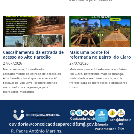
e mobilidade para moradores
Cascalhamento da estrada de
Mais uma ponte foi
acesso ao Alto Paredão
reformada no Bairro Rio Claro
27/07/2026
27/07/2026
Nesta semana, foi realizado o
Mais uma ponte foi reformada no Bairro
cascalhamento da estrada de acesso ao
Rio Claro, garantindo mais segurança,
Alto Paredão, local que receberá o 4º
mobilidade e melhores condições de
Festival de Voo Livre, proporcionando
tráfego para os moradores e produtores
mais conforto e segurança para
rurais.
moradores, visitantes
Ouvidoria
Leis
Licitações
Nota
Mapa
Transparência
Fiscal
ouvidoria@conceicaodaaparecida.mg.gov.br
do
Emenda
Site
Parlamentar
R. Padre Antônio Martins,